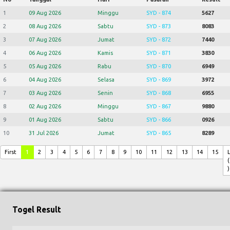
1
09 Aug 2026
Minggu
SYD - 874
5627
2
08 Aug 2026
Sabtu
SYD - 873
8083
3
07 Aug 2026
Jumat
SYD - 872
7440
4
06 Aug 2026
Kamis
SYD - 871
3830
5
05 Aug 2026
Rabu
SYD - 870
6949
6
04 Aug 2026
Selasa
SYD - 869
3972
7
03 Aug 2026
Senin
SYD - 868
6955
8
02 Aug 2026
Minggu
SYD - 867
9880
9
01 Aug 2026
Sabtu
SYD - 866
0926
10
31 Jul 2026
Jumat
SYD - 865
8289
First
1
2
3
4
5
6
7
8
9
10
11
12
13
14
15
(
)
Togel Result